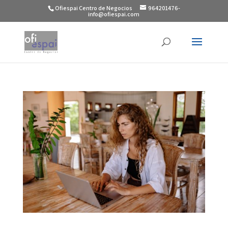
Ofiespai Centro de Negocios
964201476-
info@ofiespai.com