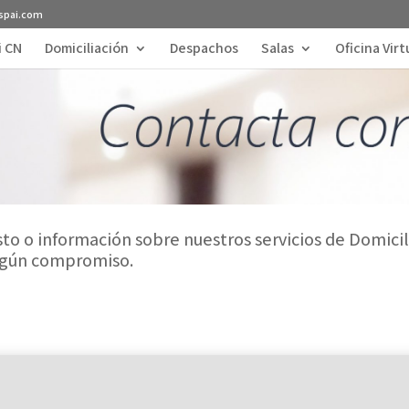
spai.com
i CN
Domiciliación
Despachos
Salas
Oficina Virt
to o información sobre nuestros servicios de Domicilia
ingún compromiso.