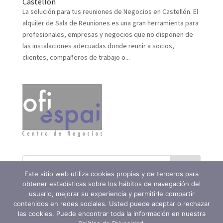
Castellón
La solución para tus reuniones de Negocios en Castellón. El
alquiler de Sala de Reuniones es una gran herramienta para
profesionales, empresas y negocios que no disponen de
las instalaciones adecuadas donde reunir a socios,
clientes, compañeros de trabajo o...
Este sitio web utiliza cookies propias y de terceros para
obtener estadísticas sobre los hábitos de navegación del
usuario, mejorar su experiencia y permitirle compartir
contenidos en redes sociales. Usted puede aceptar o rechazar
las cookies. Puede encontrar toda la información en nuestra
Ofiespai Centro de Negocios SLU - 964201476 -