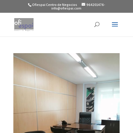
Ofiespai Centro de Negocios
964201476-
info@ofiespai.com